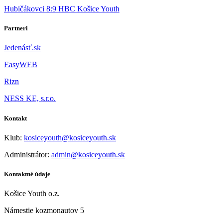
Hubičákovci 8:9 HBC Košice Youth
Partneri
Jedenásť.sk
EasyWEB
Rizn
NESS KE, s.r.o.
Kontakt
Klub:
kosiceyouth@kosiceyouth.sk
Administrátor:
admin@kosiceyouth.sk
Kontaktné údaje
Košice Youth o.z.
Námestie kozmonautov 5