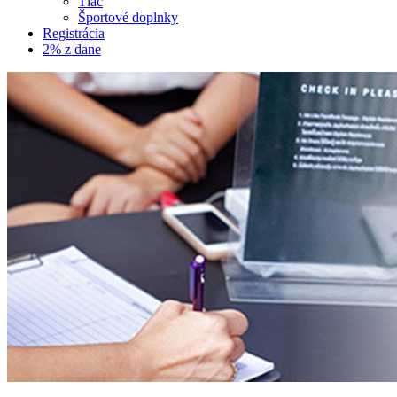
Tlač
Športové doplnky
Registrácia
2% z dane