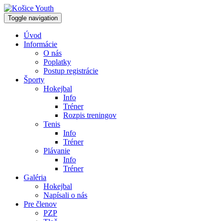
Toggle navigation
Úvod
Informácie
O nás
Poplatky
Postup registrácie
Športy
Hokejbal
Info
Tréner
Rozpis treningov
Tenis
Info
Tréner
Plávanie
Info
Tréner
Galéria
Hokejbal
Napísali o nás
Pre členov
PZP