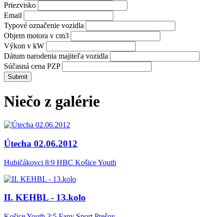
Priezvisko
Email
Typové označenie vozidla
Objem motora v cm3
Výkon v kW
Dátum narodenia majiteľa vozidla
Súčasná cena PZP
Niečo z galérie
Útecha 02.06.2012
Hubičákovci 8:9 HBC Košice Youth
II. KEHBL - 13.kolo
Košice Youth 3:5 Fany Sport Prešov