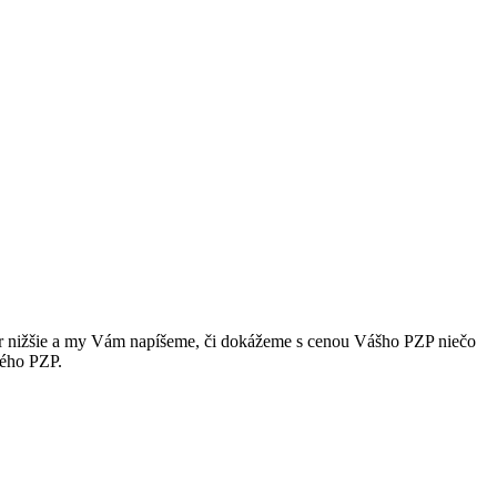
lár nižšie a my Vám napíšeme, či dokážeme s cenou Vášho PZP niečo
vého PZP.