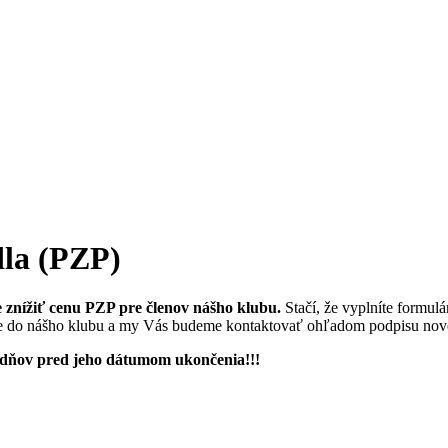
dla (PZP)
znížiť cenu PZP pre členov nášho klubu.
Stačí, že vyplníte formu
ujete do nášho klubu a my Vás budeme kontaktovať ohľadom podpisu no
ýždňov pred jeho dátumom ukončenia!!!