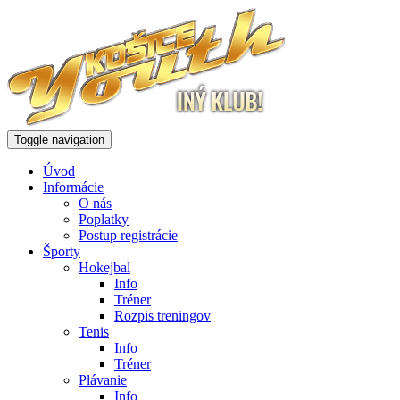
Toggle navigation
Úvod
Informácie
O nás
Poplatky
Postup registrácie
Športy
Hokejbal
Info
Tréner
Rozpis treningov
Tenis
Info
Tréner
Plávanie
Info