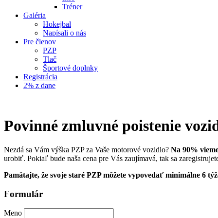
Tréner
Galéria
Hokejbal
Napísali o nás
Pre členov
PZP
Tlač
Športové doplnky
Registrácia
2% z dane
Povinné zmluvné poistenie vozi
Nezdá sa Vám výška PZP za Vaše motorové vozidlo?
Na 90% vieme 
urobiť. Pokiaľ bude naša cena pre Vás zaujímavá, tak sa zaregistr
Pamätajte, že svoje staré PZP môžete vypovedať minimálne 6 t
Formulár
Meno