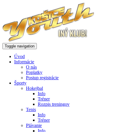
Toggle navigation
Úvod
Informácie
O nás
Poplatky
Postup registrácie
Športy
Hokejbal
Info
Tréner
Rozpis treningov
Tenis
Info
Tréner
Plávanie
Info