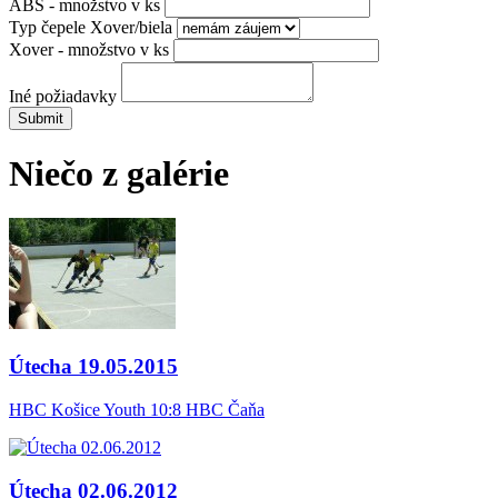
ABS - množstvo v ks
Typ čepele Xover/biela
Xover - množstvo v ks
Iné požiadavky
Niečo z galérie
Útecha 19.05.2015
HBC Košice Youth 10:8 HBC Čaňa
Útecha 02.06.2012